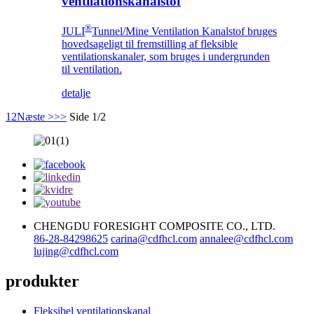
ventilationskanalstof
®
JULI
Tunnel/Mine Ventilation Kanalstof bruges
hovedsageligt til fremstilling af fleksible
ventilationskanaler, som bruges i undergrunden
til ventilation.
detalje
1
2
Næste >
>>
Side 1/2
CHENGDU FORESIGHT COMPOSITE CO., LTD.
86-28-84298625
carina@cdfhcl.com
annalee@cdfhcl.com
lujing@cdfhcl.com
produkter
Fleksibel ventilationskanal