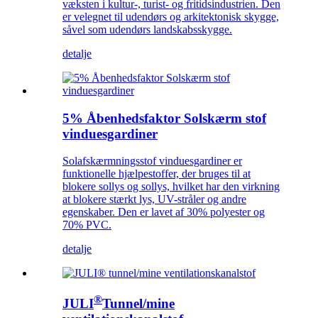
væksten i kultur-, turist- og fritidsindustrien. Den
er velegnet til udendørs og arkitektonisk skygge,
såvel som udendørs landskabsskygge.
detalje
5% Åbenhedsfaktor Solskærm stof
vinduesgardiner
Solafskærmningsstof vinduesgardiner er
funktionelle hjælpestoffer, der bruges til at
blokere sollys og sollys, hvilket har den virkning
at blokere stærkt lys, UV-stråler og andre
egenskaber. Den er lavet af 30% polyester og
70% PVC.
detalje
®
JULI
Tunnel/mine