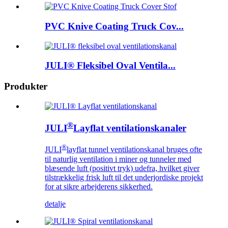
PVC Knive Coating Truck Cov...
JULI® Fleksibel Oval Ventila...
Produkter
®
JULI
Layflat ventilationskanaler
®
JULI
layflat tunnel ventilationskanal bruges ofte
til naturlig ventilation i miner og tunneler med
blæsende luft (positivt tryk) udefra, hvilket giver
tilstrækkelig frisk luft til det underjordiske projekt
for at sikre arbejderens sikkerhed.
detalje