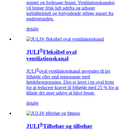
gnister og forårsage brand. Ventilationskanalen
vil bringe frisk luft udefra og udsuge
turbiditetsluft og fortyndende giftige gasser fra
undergrunden.
detalje
®
JULI
Fleksibel oval
ventilationskanal
®
JULI
oval ventilationskanal anvendes til lav
frihøjde eller små minegange med
højdebegrænsning. Den er lavet i en oval form
for at reducere kravet til frihøjde med 25 % for at
tillade det store udstyr at blive brugt.
detalje
®
JULI
Tilbehør og tilbehør