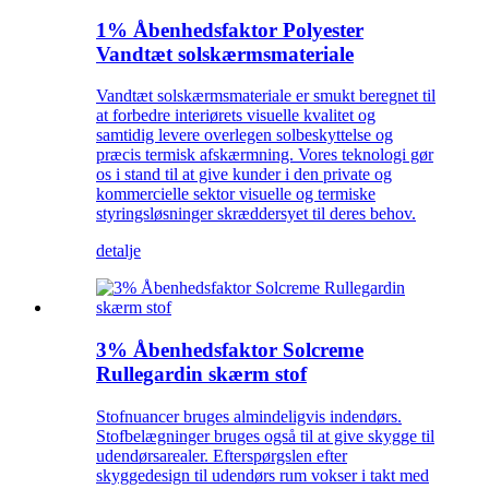
1% Åbenhedsfaktor Polyester
Vandtæt solskærmsmateriale
Vandtæt solskærmsmateriale er smukt beregnet til
at forbedre interiørets visuelle kvalitet og
samtidig levere overlegen solbeskyttelse og
præcis termisk afskærmning. Vores teknologi gør
os i stand til at give kunder i den private og
kommercielle sektor visuelle og termiske
styringsløsninger skræddersyet til deres behov.
detalje
3% Åbenhedsfaktor Solcreme
Rullegardin skærm stof
Stofnuancer bruges almindeligvis indendørs.
Stofbelægninger bruges også til at give skygge til
udendørsarealer. Efterspørgslen efter
skyggedesign til udendørs rum vokser i takt med