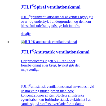
®
JULI
Spiral ventilationskanal
®
JULI
spiralventilationskanal anvendes hyppigt i
over- og undertryk i undergrunden, og den kan
blæse luft udefra og udsuge luft indefra.
detalje
®
JULI
Antistatisk ventilationskanal
Der produceres ingen VOC'er under
forarbejdning eller brug, hvilket gør det
miljøvenligt.
®
JULI
antistatisk ventilationskanal anvendes i vid
udstrækning under jorden med høje
koncentrationer af gas. Stoffets antistatiske
egenskaber kan forhindre statisk elektricitet i at
samle sig på stoffets overflade for at danne