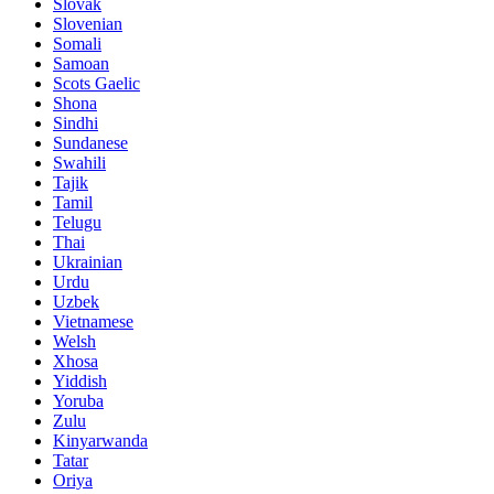
Slovak
Slovenian
Somali
Samoan
Scots Gaelic
Shona
Sindhi
Sundanese
Swahili
Tajik
Tamil
Telugu
Thai
Ukrainian
Urdu
Uzbek
Vietnamese
Welsh
Xhosa
Yiddish
Yoruba
Zulu
Kinyarwanda
Tatar
Oriya