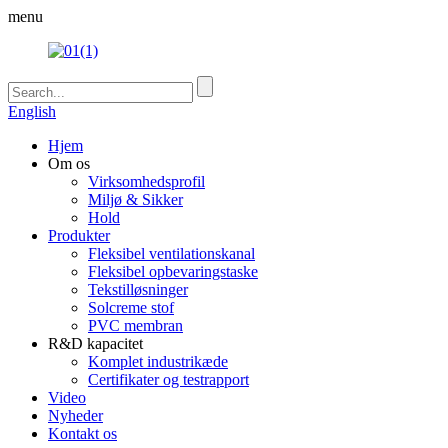
menu
English
Hjem
Om os
Virksomhedsprofil
Miljø & Sikker
Hold
Produkter
Fleksibel ventilationskanal
Fleksibel opbevaringstaske
Tekstilløsninger
Solcreme stof
PVC membran
R&D kapacitet
Komplet industrikæde
Certifikater og testrapport
Video
Nyheder
Kontakt os