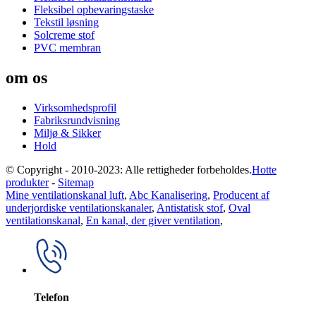
Fleksibel opbevaringstaske
Tekstil løsning
Solcreme stof
PVC membran
om os
Virksomhedsprofil
Fabriksrundvisning
Miljø & Sikker
Hold
© Copyright - 2010-2023: Alle rettigheder forbeholdes.
Hotte
produkter
-
Sitemap
Mine ventilationskanal luft
,
Abc Kanalisering
,
Producent af
underjordiske ventilationskanaler
,
Antistatisk stof
,
Oval
ventilationskanal
,
En kanal, der giver ventilation
,
Telefon