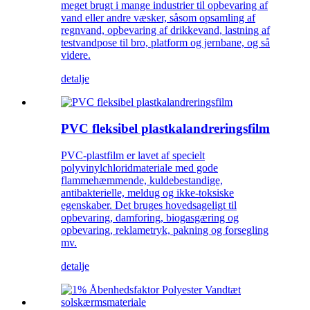
meget brugt i mange industrier til opbevaring af
vand eller andre væsker, såsom opsamling af
regnvand, opbevaring af drikkevand, lastning af
testvandpose til bro, platform og jernbane, og så
videre.
detalje
PVC fleksibel plastkalandreringsfilm
PVC-plastfilm er lavet af specielt
polyvinylchloridmateriale med gode
flammehæmmende, kuldebestandige,
antibakterielle, meldug og ikke-toksiske
egenskaber. Det bruges hovedsageligt til
opbevaring, damforing, biogasgæring og
opbevaring, reklametryk, pakning og forsegling
mv.
detalje